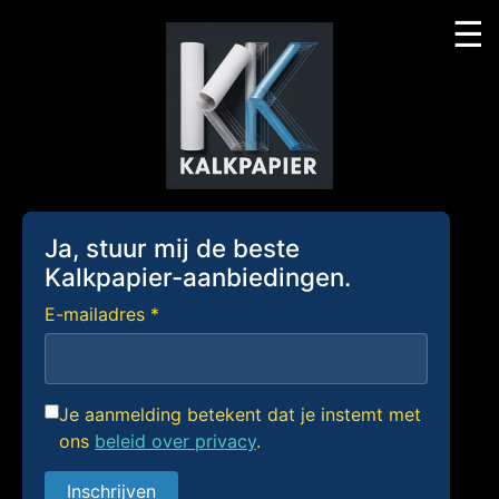
☰
Skip
to
content
Ja, stuur mij de beste
Kalkpapier-aanbiedingen.
E-mailadres *
Je aanmelding betekent dat je instemt met
ons
beleid over privacy
.
Inschrijven