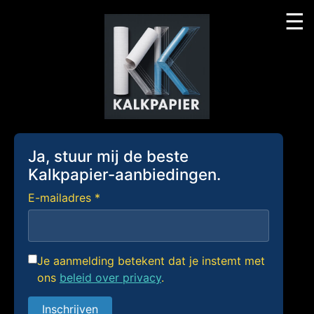
☰
Skip
to
content
Ja, stuur mij de beste
Kalkpapier-aanbiedingen.
E-mailadres *
Je aanmelding betekent dat je instemt met
ons
beleid over privacy
.
Inschrijven