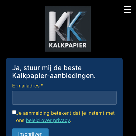
☰
Skip
to
content
Ja, stuur mij de beste
Kalkpapier-aanbiedingen.
E-mailadres *
Je aanmelding betekent dat je instemt met
ons
beleid over privacy
.
Inschrijven