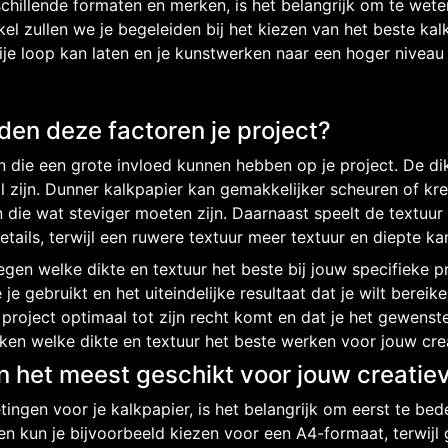
schillende formaten en merken, is het belangrijk om te wete
ikel zullen we je begeleiden bij het kiezen van het beste ka
rije loop kan laten en je kunstwerken naar een hoger niveau k
den deze factoren je project?
en die een grote invloed kunnen hebben op je project. De di
 zijn. Dunner kalkpapier kan gemakkelijker scheuren of kre
 die wat steviger moeten zijn. Daarnaast speelt de textuur
etails, terwijl een ruwere textuur meer textuur en diepte ka
gen welke dikte en textuur het beste bij jouw specifieke p
 gebruikt en het uiteindelijke resultaat dat je wilt bereik
 project optimaal tot zijn recht komt en dat je het gewenst
ken welke dikte en textuur het beste werken voor jouw crea
n het meest geschikt voor jouw creatie
tingen voor je kalkpapier, is het belangrijk om eerst te bed
en kun je bijvoorbeeld kiezen voor een A4-formaat, terwijl 