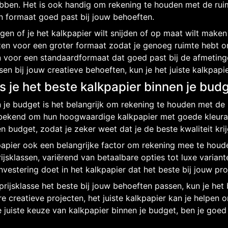
ebben. Het is ook handig om rekening te houden met de ruim
n formaat goed past bij jouw behoeften.
en of je het kalkpapier wilt snijden of op maat wilt maken 
ezen voor een groter formaat zodat je genoeg ruimte hebt om
an voor een standaardformaat dat goed past bij de afmeting
n bij jouw creatieve behoeften, kun je het juiste kalkpapi
s je het beste kalkpapier binnen je bud
n je budget is het belangrijk om rekening te houden met de
​​bekend om hun hoogwaardige kalkpapier met goede kleura
 budget, zodat je zeker weet dat je de beste kwaliteit krij
papier ook een belangrijke factor om rekening mee te houde
rijsklassen, variërend van betaalbare opties tot luxe varian
investering doet in het kalkpapier dat het beste bij jouw pro
ijsklasse het beste bij jouw behoeften passen, kun je het 
 creatieve projecten, het juiste kalkpapier kan je helpen om
de juiste keuze van kalkpapier binnen je budget, ben je go