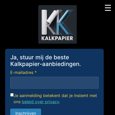
☰
Skip
to
content
Ja, stuur mij de beste
Kalkpapier-aanbiedingen.
E-mailadres *
Je aanmelding betekent dat je instemt met
ons
beleid over privacy
.
Inschrijven