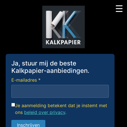
☰
Skip
to
content
Ja, stuur mij de beste
Kalkpapier-aanbiedingen.
E-mailadres *
Je aanmelding betekent dat je instemt met
ons
beleid over privacy
.
Inschrijven